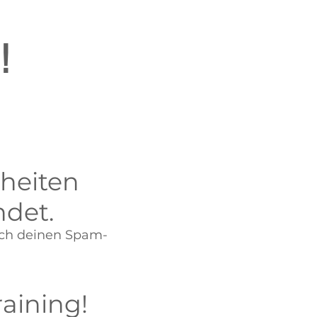
!
lheiten
ndet.
auch deinen Spam-
aining!