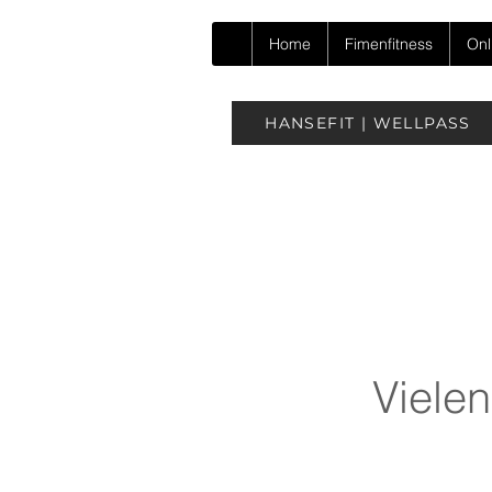
Home
Fimenfitness
Onl
HANSEFIT | WELLPASS
Vielen