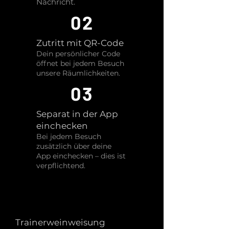
Nachricht.
02
Zutritt mit QR-Code
Dein persönlicher Code
öffnet bei jedem Besuch
unsere Räumlichkeiten.
03
Separat in der App
einchecken
Bei jedem Besuch
zusätzlich über deine
App einchecken – dies ist
verpflichtend.
Trainerweinweisung