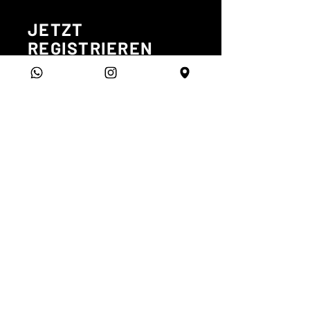
JETZT
REGISTRIEREN
Wo besteht eine aktive
Mitgliedschaft?
Hansefit
Wellpass
Vorname
*
Nachname
E-Mail-Adresse
*