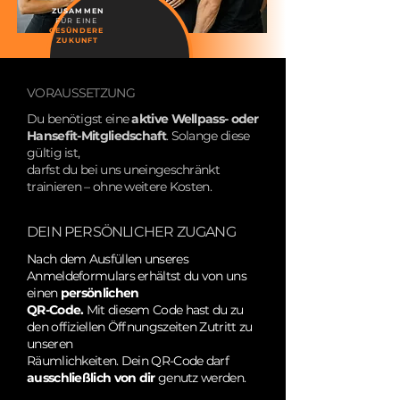
ZUSAMMEN
FÜR EINE
GESÜNDERE
ZUKUNFT
VORAUSSETZUNG
Du benötigst eine
aktive Wellpass- oder
Hansefit-Mitgliedschaft
. Solange diese
gültig ist,
darfst du bei uns uneingeschränkt
trainieren – ohne weitere Kosten.
DEIN PERSÖNLICHER ZUGANG
Nach dem Ausfüllen unseres
Anmeldeformulars erhältst du von uns
einen
persönlichen
QR-Code.
Mit diesem Code hast du zu
den offiziellen Öffnungszeiten Zutritt zu
unseren
Räumlichkeiten. Dein QR-Code darf
ausschließlich von dir
genutz werden.