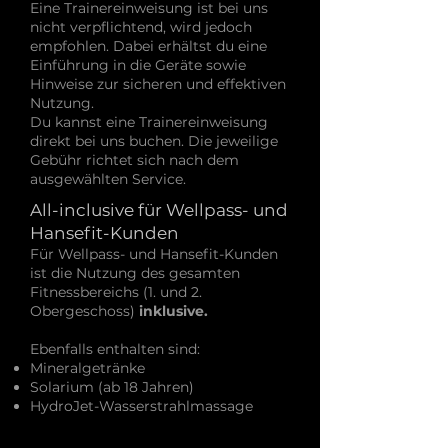
Eine Trainereinweisung ist bei uns
nicht verpflichtend, wird jedoch
empfohlen. Dabei erhältst du eine
Einführung in die Geräte sowie
Hinweise zur sicheren und effektiven
Nutzung.
Du kannst eine Trainereinweisung
direkt bei uns buchen. Die jeweilige
Gebühr richtet sich nach dem
ausgewählten Service.
All-inclusive für Wellpass- und
Hansefit-Kunden
Für Wellpass- und Hansefit-Kunden
ist die Nutzung des gesamten
Fitnessbereichs (1. und 2.
Obergeschoss)
inklusive.
Ebenfalls enthalten sind:
Mineralgetränke
Solarium (ab 18 Jahren)
HydroJet-Wasserstrahlmassage