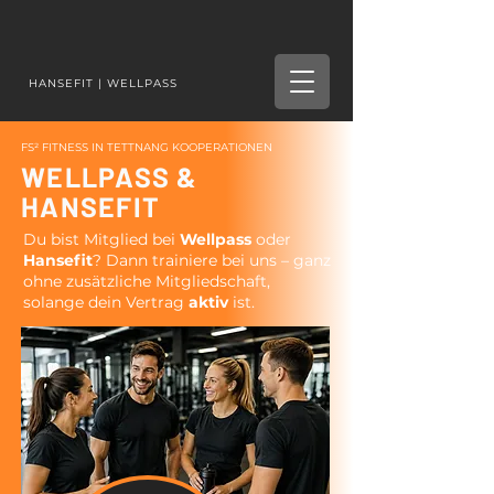
HANSEFIT | WELLPASS
FS² FITNESS IN TETTNANG KOOPERATIONEN
WELLPASS &
HANSEFIT
Du bist Mitglied bei
Wellpass
oder
Hansefit
? Dann trainiere bei uns – ganz
ohne zusätzliche Mitgliedschaft,
solange dein Vertrag
aktiv
ist.