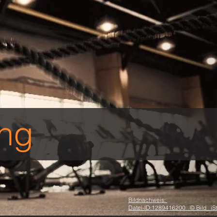
ang
Bildnachweis:
Datei-ID:
1289416200
© Bild_ iS