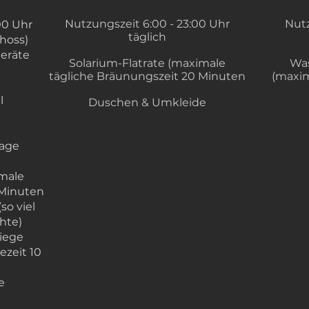
Nutzungszeit 6:00 - 23:00 Uhr
Nutz
00 Uhr
täglich
hoss)
Geräte
Solarium-Flatrate (maximale
Was
tägliche Bräunungszeit 20 Minuten
(maxim
l
Duschen & Umkleide
sage
imale
 Minuten
so viel
hte)
iege
ezeit 10
e