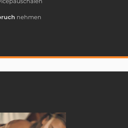
rvicepauschalen
pruch
nehmen