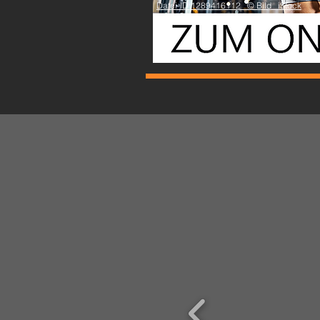
Datei-ID:1289416112 © Bild_ iStock